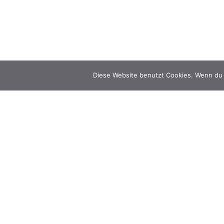
Diese Website benutzt Cookies. Wenn du 
Kontakt
kontakt@hagenulbrich.de
+49 15227943478
Telegram
|
Whatsapp