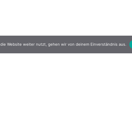
die Website weiter nutzt, gehen wir von deinem Einverständnis aus.
Hagen Ulbrich
Videoproduktion
Impressum
|
Datenschutz
copyright © Hagen Ulbrich 2025